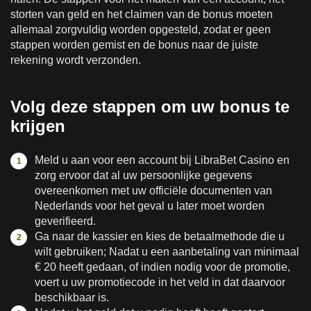
storten van geld en het claimen van de bonus moeten
allemaal zorgvuldig worden opgesteld, zodat er geen
stappen worden gemist en de bonus naar de juiste
rekening wordt verzonden.
Volg deze stappen om uw bonus te
krijgen
Meld u aan voor een account bij LibraBet Casino en
zorg ervoor dat al uw persoonlijke gegevens
overeenkomen met uw officiële documenten van
Nederlands voor het geval u later moet worden
geverifieerd.
Ga naar de kassier en kies de betaalmethode die u
wilt gebruiken; Nadat u een aanbetaling van minimaal
€ 20 heeft gedaan, of indien nodig voor de promotie,
voert u uw promotiecode in het veld in dat daarvoor
beschikbaar is.