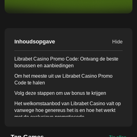
Inhoudsopgave
Hide
Librabet Casino Promo Code: Ontvang de beste
bonussen en aanbiedingen
Om het meeste uit uw Librabet Casino Promo
Code te halen
Volg deze stappen om uw bonus te krijgen
Het welkomstaanbod van Librabet Casino valt op
vanwege hoe genereus het is en hoe het werkt
met de exclusieve promotiecode
Lopende bonussen en herlaadaanbiedingen bij
Librabet