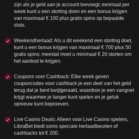
zijn als je geld aan je account toevoegt; eenmaal per
week kunt u een storting doen en een bonus krijgen
van maximaal € 100 plus gratis spins op bepaalde
slots.
Weekendherlaad: Als u dit weekend een storting doet,
kunt u een bonus krijgen van maximaal € 700 plus 50
gratis spins; meestal moet u minimaal € 20 storten om
het aanbod te krijgen.
Coupons voor Cashback: Elke week geven
couponcodes voor cashback je een deel van het geld
terug dat je bent kwijtgeraakt, waardoor je een vangnet
krijgt waarmee je langer kunt spelen en je geluk
opnieuw kunt beproeven.
Live Casino Deals: Alleen voor Live Casino spelers,
LibraBet biedt soms speciale herlaadbeurten of
cashbacks tot € 200.