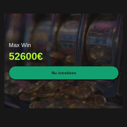
Max Win
52600€
Nu intrekken