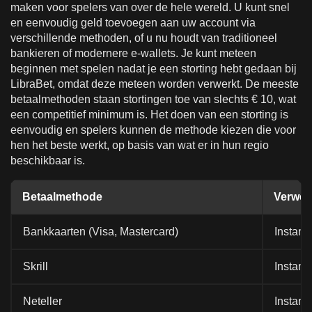
maken voor spelers van over de hele wereld. U kunt snel
en eenvoudig geld toevoegen aan uw account via
verschillende methoden, of u nu houdt van traditioneel
bankieren of modernere e-wallets. Je kunt meteen
beginnen met spelen nadat je een storting hebt gedaan bij
LibraBet, omdat deze meteen worden verwerkt. De meeste
betaalmethoden staan stortingen toe van slechts € 10, wat
een competitief minimum is. Het doen van een storting is
eenvoudig en spelers kunnen de methode kiezen die voor
hen het beste werkt, op basis van wat er in hun regio
beschikbaar is.
Betaalmethode
Verwerk
Bankkaarten (Visa, Mastercard)
Instant
Skrill
Instant
Neteller
Instant