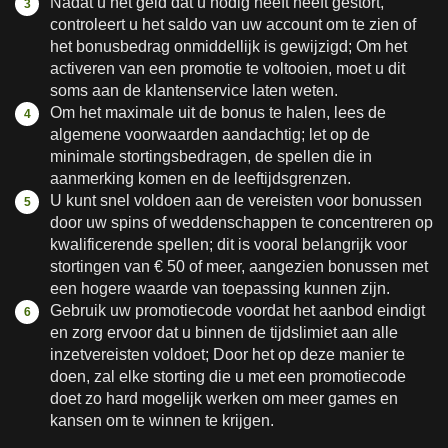
Nadat u het geld dat u nodig heeft heeft gestort,
controleert u het saldo van uw account om te zien of
het bonusbedrag onmiddellijk is gewijzigd; Om het
activeren van een promotie te voltooien, moet u dit
soms aan de klantenservice laten weten.
Om het maximale uit de bonus te halen, lees de
algemene voorwaarden aandachtig; let op de
minimale stortingsbedragen, de spellen die in
aanmerking komen en de leeftijdsgrenzen.
U kunt snel voldoen aan de vereisten voor bonussen
door uw spins of weddenschappen te concentreren op
kwalificerende spellen; dit is vooral belangrijk voor
stortingen van € 50 of meer, aangezien bonussen met
een hogere waarde van toepassing kunnen zijn.
Gebruik uw promotiecode voordat het aanbod eindigt
en zorg ervoor dat u binnen de tijdslimiet aan alle
inzetvereisten voldoet; Door het op deze manier te
doen, zal elke storting die u met een promotiecode
doet zo hard mogelijk werken om meer games en
kansen om te winnen te krijgen.