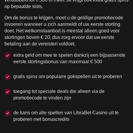
op bepaalde slots.
Om de bonus te krijgen, moet u de geldige promotiecode
invoeren wanneer u zich aanmeldt of uw eerste storting
doet. Het welkomstaanbod is meestal alleen goed voor
stortingen boven € 20, dus zorg ervoor dat uw eerste
betaling aan de vereisten voldoet.
extra geld om mee te spelen dankzij een bijpassende
eerste stortingsbonus van maximaal € 500
gratis spins om populaire gokspellen uit te proberen
toegang tot speciale deals die alleen via de
promotiecode te vinden zijn
de kans om alle spellen van LibraBet Casino uit te
proberen met bonuscredits