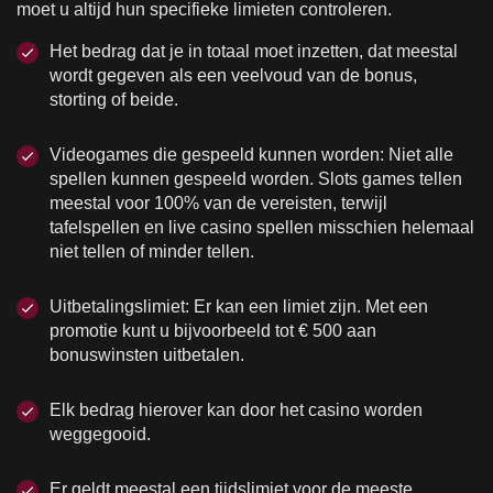
moet u altijd hun specifieke limieten controleren.
Het bedrag dat je in totaal moet inzetten, dat meestal
wordt gegeven als een veelvoud van de bonus,
storting of beide.
Videogames die gespeeld kunnen worden: Niet alle
spellen kunnen gespeeld worden. Slots games tellen
meestal voor 100% van de vereisten, terwijl
tafelspellen en live casino spellen misschien helemaal
niet tellen of minder tellen.
Uitbetalingslimiet: Er kan een limiet zijn. Met een
promotie kunt u bijvoorbeeld tot € 500 aan
bonuswinsten uitbetalen.
Elk bedrag hierover kan door het casino worden
weggegooid.
Er geldt meestal een tijdslimiet voor de meeste