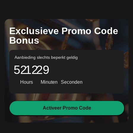
Exclusieve Promo Code
Bonus
Aanbieding slechts beperkt geldig
52
12
28
Hours
Minuten
Seconden
Activeer Promo Code