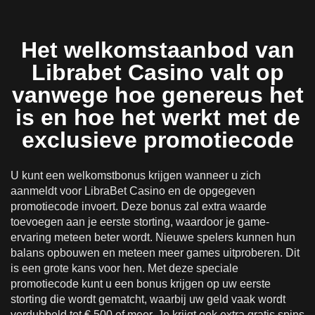
Het welkomstaanbod van
Librabet Casino valt op
vanwege hoe genereus het
is en hoe het werkt met de
exclusieve promotiecode
U kunt een welkomstbonus krijgen wanneer u zich
aanmeldt voor LibraBet Casino en de opgegeven
promotiecode invoert. Deze bonus zal extra waarde
toevoegen aan je eerste storting, waardoor je game-
ervaring meteen beter wordt. Nieuwe spelers kunnen hun
balans opbouwen en meteen meer games uitproberen. Dit
is een grote kans voor hen. Met deze speciale
promotiecode kunt u een bonus krijgen op uw eerste
storting die wordt gematcht, waarbij uw geld vaak wordt
verdubbeld tot € 500 of meer. Je krijgt ook extra gratis spins