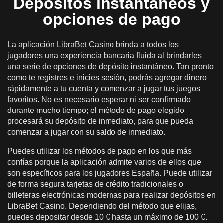
Depósitos instantáneos y
opciones de pago
La aplicación LibraBet Casino brinda a todos los
jugadores una experiencia bancaria fluida al brindarles
una serie de opciones de depósito instantáneo. Tan pronto
como te registres e inicies sesión, podrás agregar dinero
rápidamente a tu cuenta y comenzar a jugar tus juegos
favoritos. No es necesario esperar ni ser confirmado
durante mucho tiempo; el método de pago elegido
procesará su depósito de inmediato, para que pueda
comenzar a jugar con su saldo de inmediato.
Puedes utilizar los métodos de pago en los que más
confías porque la aplicación admite varios de ellos que
son específicos para los jugadores España. Puede utilizar
de forma segura tarjetas de crédito tradicionales o
billeteras electrónicas modernas para realizar depósitos en
LibraBet Casino. Dependiendo del método que elijas,
puedes depositar desde 10 € hasta un máximo de 100 €.