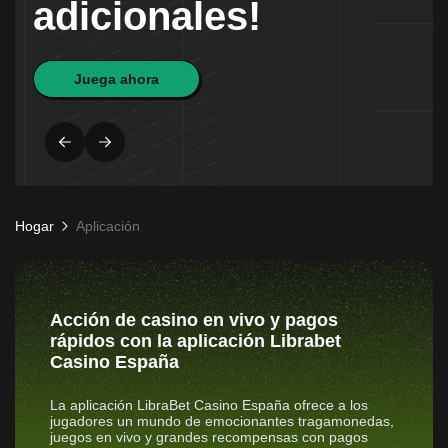
adicionales!
Juega ahora
Hogar
Aplicación
Acción de casino en vivo y pagos
rápidos con la aplicación Librabet
Casino España
La aplicación LibraBet Casino España ofrece a los
jugadores un mundo de emocionantes tragamonedas,
juegos en vivo y grandes recompensas con pagos