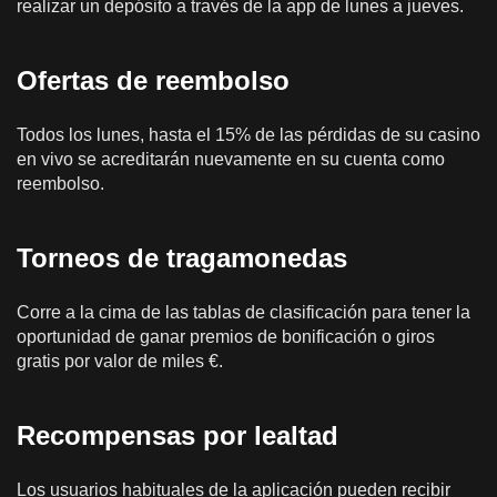
realizar un depósito a través de la app de lunes a jueves.
Ofertas de reembolso
Todos los lunes, hasta el 15% de las pérdidas de su casino
en vivo se acreditarán nuevamente en su cuenta como
reembolso.
Torneos de tragamonedas
Corre a la cima de las tablas de clasificación para tener la
oportunidad de ganar premios de bonificación o giros
gratis por valor de miles €.
Recompensas por lealtad
Los usuarios habituales de la aplicación pueden recibir