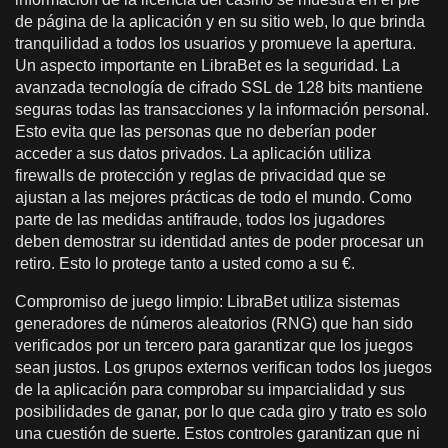
de página de la aplicación y en su sitio web, lo que brinda
tranquilidad a todos los usuarios y promueve la apertura.
Un aspecto importante en LibraBet es la seguridad. La
avanzada tecnología de cifrado SSL de 128 bits mantiene
seguras todas las transacciones y la información personal.
Esto evita que las personas que no deberían poder
acceder a sus datos privados. La aplicación utiliza
firewalls de protección y reglas de privacidad que se
ajustan a las mejores prácticas de todo el mundo. Como
parte de las medidas antifraude, todos los jugadores
deben demostrar su identidad antes de poder procesar un
retiro. Esto lo protege tanto a usted como a su €.
Compromiso de juego limpio: LibraBet utiliza sistemas
generadores de números aleatorios (RNG) que han sido
verificados por un tercero para garantizar que los juegos
sean justos. Los grupos externos verifican todos los juegos
de la aplicación para comprobar su imparcialidad y sus
posibilidades de ganar, por lo que cada giro y trato es solo
una cuestión de suerte. Estos controles garantizan que ni